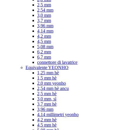
2,5 mm
2,54 mm
3,0 mm
3,7 mm
3,96 mm
4,14 mm
4,2 mm
4,5 mm
5,08 mm
6,2 mm
6,7 mm
connettore di lavatrice
Equivalente YEONHO
1,25 mm hè
1,5 mm hè
2.0 mm yeonho
2,54 mm hè ancu
2,5 mm hè
3,0 mm, sì
3,7 mm hè
3,96 mm
4.14 millimetri yeonho
4,2 mm hè
4,5 mm hè