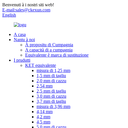
Benvenuti à i nostri siti web!
E-mail:
sales@ckexun.com
English
A casa
Nantu à noi
À propositu di Cumpagnia
A capacità di a cumpagnia
Equivalente è marca di sustituzione
I prudutti
KET equivalente
misura di 1,25 mm
1,5 mm di tagliu
2,0 mm di cazzu
2,54 mm
2,5 mm di tagliu
3,0 mm di cazzu
3,7 mm di tagliu
misura di 3,96 mm
4,14 mm
4,2 mm
4,5 mm
5,0 mm di cazzu