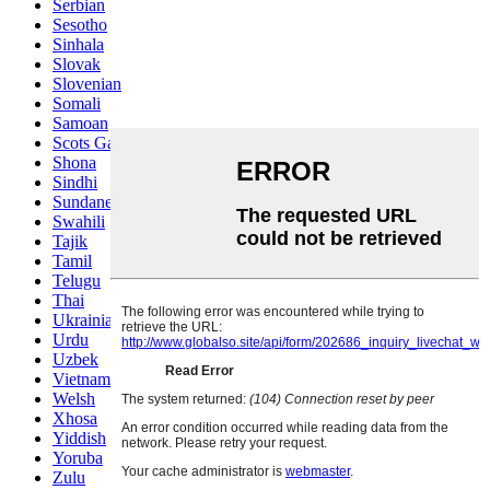
Serbian
Sesotho
Sinhala
Slovak
Slovenian
Somali
Samoan
Scots Gaelic
Shona
Sindhi
Sundanese
Swahili
Tajik
Tamil
Telugu
Thai
Ukrainian
Urdu
Uzbek
Vietnamese
Welsh
Xhosa
Yiddish
Yoruba
Zulu