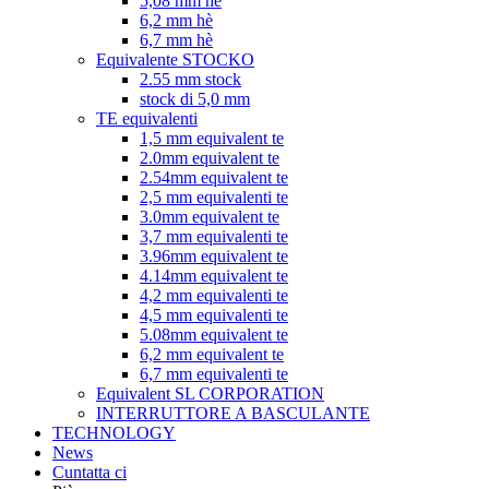
5,08 mm hè
6,2 mm hè
6,7 mm hè
Equivalente STOCKO
2.55 mm stock
stock di 5,0 mm
TE equivalenti
1,5 mm equivalent te
2.0mm equivalent te
2.54mm equivalent te
2,5 mm equivalenti te
3.0mm equivalent te
3,7 mm equivalenti te
3.96mm equivalent te
4.14mm equivalent te
4,2 mm equivalenti te
4,5 mm equivalenti te
5.08mm equivalent te
6,2 mm equivalent te
6,7 mm equivalenti te
Equivalent SL CORPORATION
INTERRUTTORE A BASCULANTE
TECHNOLOGY
News
Cuntatta ci