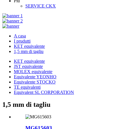
Più
SERVICE CKX
A casa
I prudutti
KET equivalente
1,5 mm di tagliu
KET equivalente
JST equivalente
MOLEX equivalente
Equivalente YEONHO
Equivalente STOCKO
TE equivalenti
Equivalent SL CORPORATION
1,5 mm di tagliu
MG615603