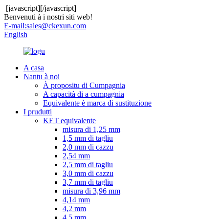
[javascript]
[/javascript]
Benvenuti à i nostri siti web!
E-mail:
sales@ckexun.com
English
A casa
Nantu à noi
À propositu di Cumpagnia
A capacità di a cumpagnia
Equivalente è marca di sustituzione
I prudutti
KET equivalente
misura di 1,25 mm
1,5 mm di tagliu
2,0 mm di cazzu
2,54 mm
2,5 mm di tagliu
3,0 mm di cazzu
3,7 mm di tagliu
misura di 3,96 mm
4,14 mm
4,2 mm
4,5 mm