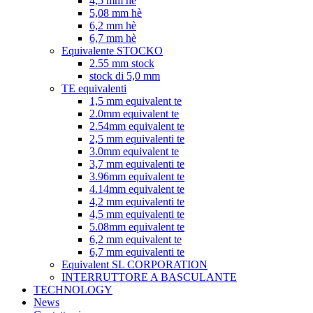
4,5 mm hè
5,08 mm hè
6,2 mm hè
6,7 mm hè
Equivalente STOCKO
2.55 mm stock
stock di 5,0 mm
TE equivalenti
1,5 mm equivalent te
2.0mm equivalent te
2.54mm equivalent te
2,5 mm equivalenti te
3.0mm equivalent te
3,7 mm equivalenti te
3.96mm equivalent te
4.14mm equivalent te
4,2 mm equivalenti te
4,5 mm equivalenti te
5.08mm equivalent te
6,2 mm equivalent te
6,7 mm equivalenti te
Equivalent SL CORPORATION
INTERRUTTORE A BASCULANTE
TECHNOLOGY
News