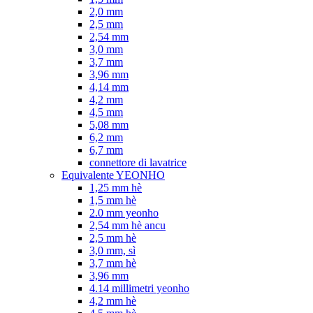
2,0 mm
2,5 mm
2,54 mm
3,0 mm
3,7 mm
3,96 mm
4,14 mm
4,2 mm
4,5 mm
5,08 mm
6,2 mm
6,7 mm
connettore di lavatrice
Equivalente YEONHO
1,25 mm hè
1,5 mm hè
2.0 mm yeonho
2,54 mm hè ancu
2,5 mm hè
3,0 mm, sì
3,7 mm hè
3,96 mm
4.14 millimetri yeonho
4,2 mm hè